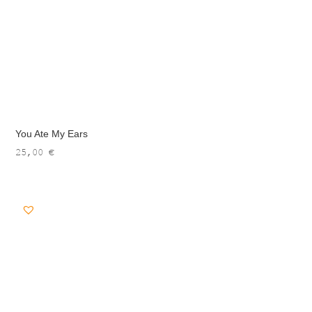
You Ate My Ears
25,00
€