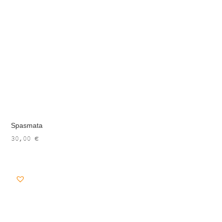
Spasmata
30,00
€