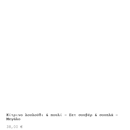
Κίτρινο λουλούδι & πουλί – Σετ σουβέρ & σουπλά –
Μεγάλο
38,00
€