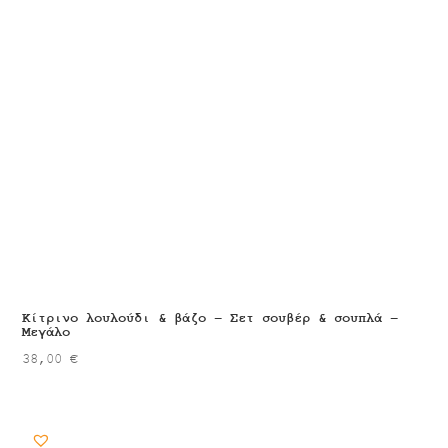
Κίτρινο λουλούδι & βάζο – Σετ σουβέρ & σουπλά –
Μεγάλο
38,00
€