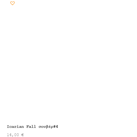
Icarian Fall σουβέρ#4
14,00
€