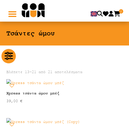
0
Τσάντες ώμου
Βλέπετε 13–21 από 21 αποτελέσματα
Xpress τσάντα ώμου μπέζ
39,00
€