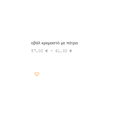
οβάλ κρεμαστό με πέτρα
Price
57,00
€
–
61,00
€
range:
 €
57,00 €
h
through
 €
61,00 €