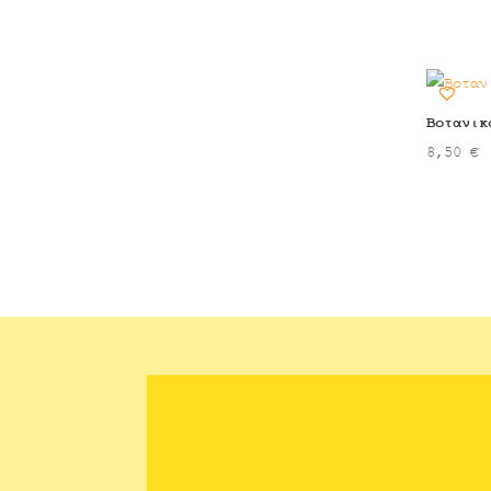
Βοτανικ
8,50
€