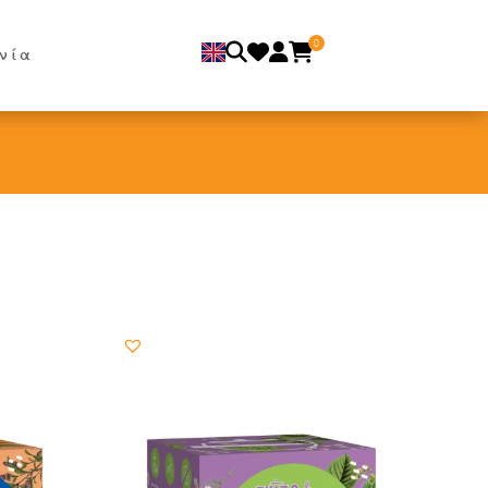
0
νία