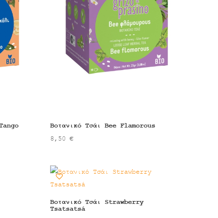
Tango
Βοτανικό Τσάι Bee Flamorous
8,50
€
Βοτανικό Τσάι Strawberry
Tsatsatsá