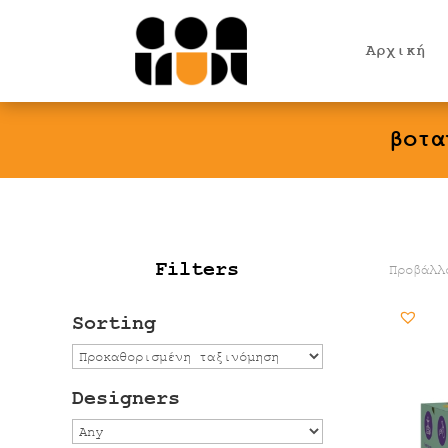
Products
search
Αρχική
βοτα
Filters
Προβάλλ
Sorting
Designers