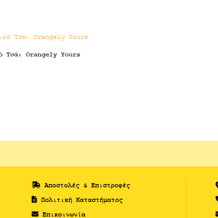
ό Τσάι Orangely Yours
Αποστολές & Επιστροφές
Πολιτική Καταστήματος
Επικοινωνία