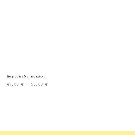
Δαχτυλίδι κύκλοι
Price
47,00
€
–
55,00
€
range:
47,00 €
through
55,00 €