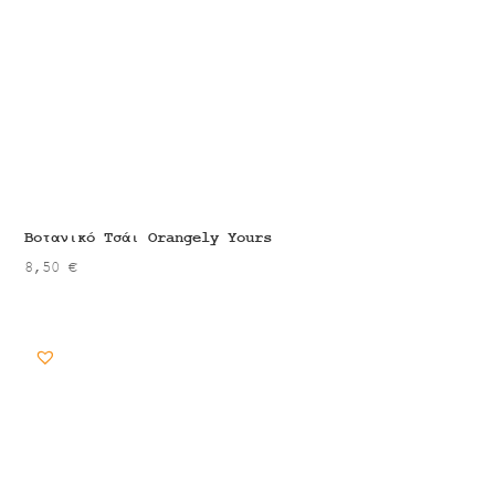
Βοτανικό Τσάι Orangely Yours
8,50
€