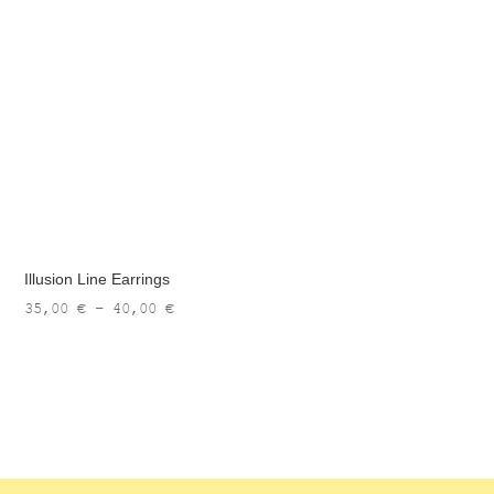
Illusion Line Earrings
Price
35,00
€
–
40,00
€
range:
35,00 €
through
40,00 €