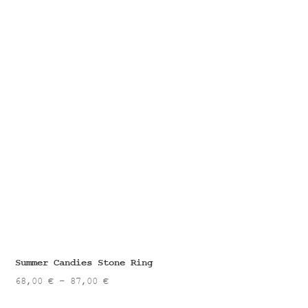
Summer Candies Stone Ring
Price
68,00
€
–
87,00
€
range: