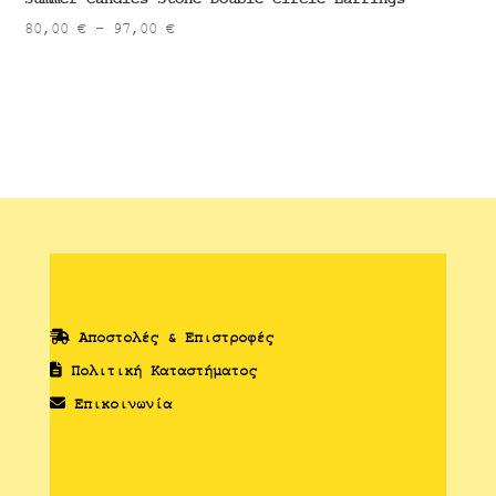
Price
80,00
€
–
97,00
€
range:
80,00 €
through
97,00 €
Αποστολές & Επιστροφές
Πολιτική Καταστήματος
Επικοινωνία