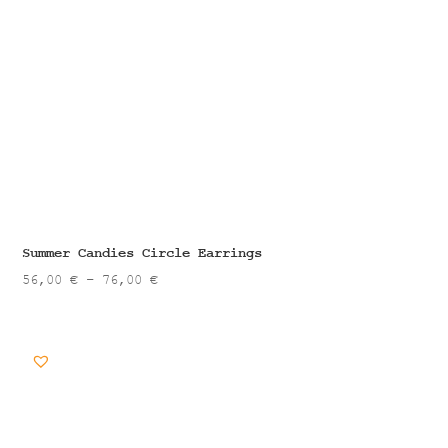
Summer Candies Circle Earrings
Price
56,00
€
–
76,00
€
range:
56,00 €
through
76,00 €