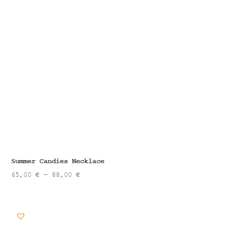
Summer Candies Necklace
Price
65,00
€
–
88,00
€
range:
65,00 €
through
88,00 €