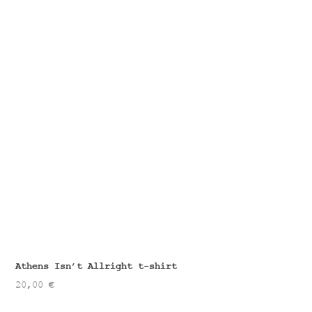
Athens Isn’t Allright t-shirt
20,00
€