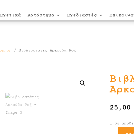
Σχετικά
Κατάστημα
Σχεδιαστές
Επικοινω
σμηση
/ Βιβλιοστάτες Αρκούδα Ροζ
Βιβ
Αρκ
25,0
1 σε απόθε