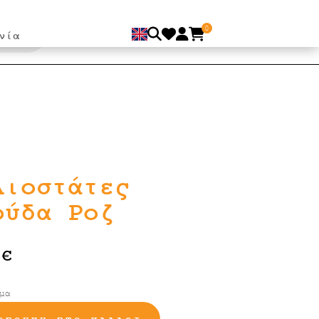
0
νία
λιοστάτες
ούδα Ροζ
0
€
μα