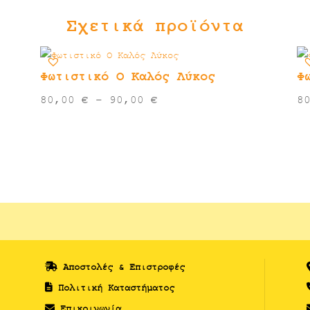
Σχετικά προϊόντα
Φωτιστικό Ο Καλός Λύκος
Φ
Price
80,00
€
–
90,00
€
8
range:
80,00 €
through
90,00 €
Αποστολές & Επιστροφές
Πολιτική Καταστήματος
Επικοινωνία