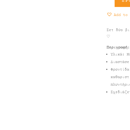
ΠΡ
Βιβλιοστάτ
Αρκούδα
Add to 
Ροζ
ποσότητα
Σετ δύο βι
♡
Περιγραφή
:
Υλικά: Μ
Διαστάσε
Φροντίδα
καθαριστ
πλυντήρι
Σχεδιάζε