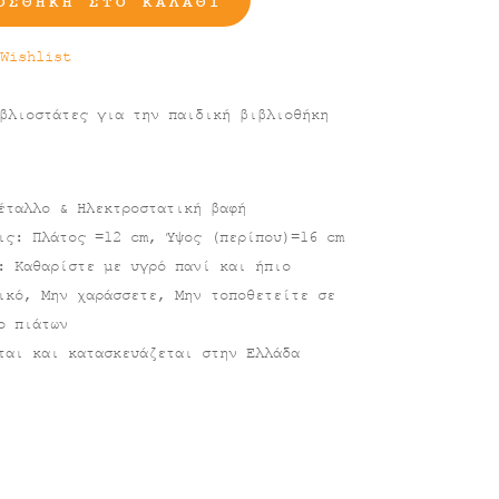
ΟΣΘΉΚΗ ΣΤΟ ΚΑΛΆΘΙ
ες
Wishlist
βλιοστάτες για την παιδική βιβλιοθήκη
έταλλο & Ηλεκτροστατική βαφή
ις: Πλάτος =12 cm, Ύψος (περίπου)=16 cm
: Καθαρίστε με υγρό πανί και ήπιο
ικό, Μην χαράσσετε, Μην τοποθετείτε σε
ο πιάτων
ται και κατασκευάζεται στην Ελλάδα