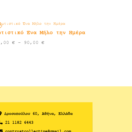
ωτιστικό Ένα Μήλο την Ημέρα
Price
0,00
€
–
90,00
€
range:
80,00 €
through
90,00 €
Δροσoπούλου 60, Αθήνα, Ελλάδα
21 1182 6443
contrustcollective@gmail.com