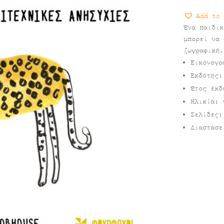
Add to 
Ένα παιδικ
μπορεί να 
ζωγραφική.
Εικονογρ
Εκδότης:
Έτος έκδ
Ηλικία: 
Σελίδες:
Διαστάσε