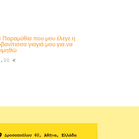
3 Παραμύθια που μου έλεγε η
βανίτισσα γιαγιά μου για να
οιμηθώ
6,00
€
Δροσoπούλου 60, Αθήνα, Ελλάδα