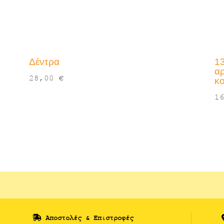
Δέντρα
1
αρ
28,00
€
κ
1
Αποστολές & Επιστροφές