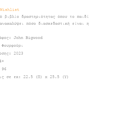
Wishlist
ό βιβλίο δραστηριότητας όπου το παιδί
ανακαλύψει πόσο διασκεδαστική είναι η
άφος: John Bigwood
 Φουρφούρι
οσης: 2023
4+
 96
ις σε εκ: 22.5 (Π) x 25.5 (Υ)