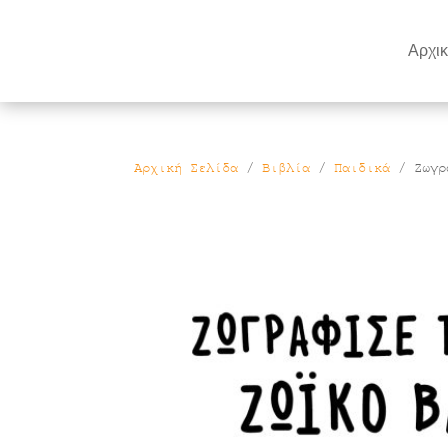
Products
search
Αρχι
Αρχική Σελίδα
/
Βιβλία
/
Παιδικά
/ Ζωγρά