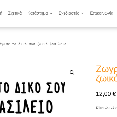
κή
Σχετικά
Κατάστημα
Σχεδιαστές
Επικοινωνία
φισε το δικό σου ζωικό βασίλειο
Ζωγρ
ζωικ
12,00
€
Εξαντλημέν