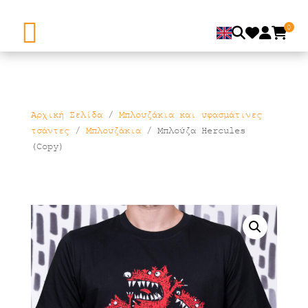
0
Αρχική Σελίδα
/
Μπλουζάκια και υφασμάτινες
τσάντες
/
Μπλουζάκια
/ Μπλούζα Hercules
(Copy)