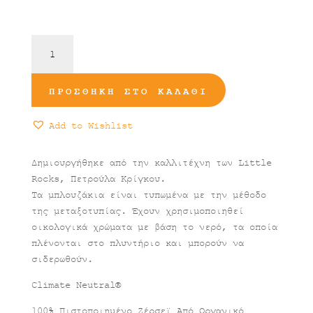
Μπλούζα
Hercules
(Copy)
ποσότητα
ΠΡΟΣΘΉΚΗ ΣΤΟ ΚΑΛΆΘΙ
Add to Wishlist
Δημιουργήθηκε από την καλλιτέχνη των Little
Rocks, Πετρούλα Κρίγκου.
Τα μπλουζάκια είναι τυπωμένα με την μέθοδο
της μεταξοτυπίας. Έχουν χρησιμοποιηθεί
οικολογικά χρώματα με βάση το νερό, τα οποία
πλένονται στο πλυντήριο και μπορούν να
σιδερωθούν.
Climate Neutral®
100% Πιστοποιημένο Ζέρσεϊ Από Οργανικό