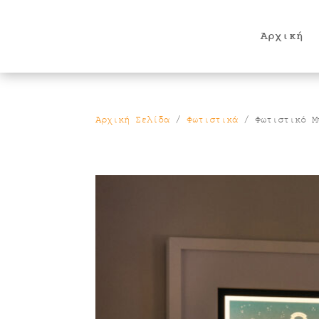
Products
search
Αρχική
Αρχική Σελίδα
/
Φωτιστικά
/ Φωτιστικό Μ