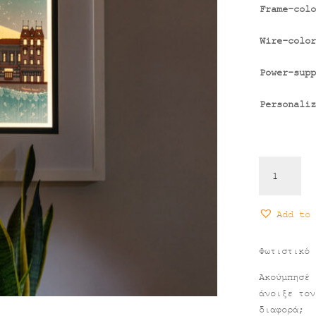
Frame-colo
Wire-color
Power-supp
Personaliz
Φωτιστικό
Μυτιλήνη
ποσότητα
Add to 
Φωτιστικό 
Ακούμπησέ 
άνοιξε τον
διαφορά;