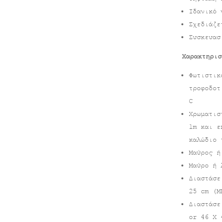
Ιδανικό 
Σχεδιάζε
Συσκευασ
Χαρακτηρισ
Φωτιστικ
τροφοδοτ
C
Χρωματισ
1m και ε
καλώδιο 
Μαύρος ή
Μαύρο ή 
Διαστάσε
25 cm (Μ
Διαστάσε
or 46 X 