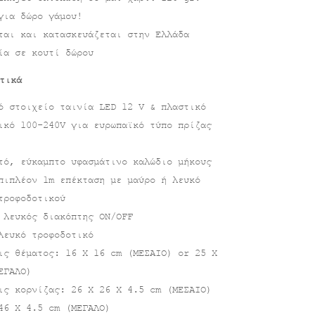
για δώρο γάμου!
ται και κατασκευάζεται στην Ελλάδα
ία σε κουτί δώρου
τικά
ό στοιχείο ταινία LED 12 V & πλαστικό
ικό 100-240V για ευρωπαϊκό τύπο πρίζας
τό, εύκαμπτο υφασμάτινο καλώδιο μήκους
πιπλέον 1m επέκταση με μαύρο ή λευκό
τροφοδοτικού
 λευκός διακόπτης ON/OFF
λευκό τροφοδοτικό
ις θέματος: 16 X 16 cm (ΜΕΣΑΙΟ) or 25 X
ΕΓΑΛΟ)
ις κορνίζας: 26 X 26 X 4.5 cm (ΜΕΣΑΙΟ)
46 X 4.5 cm (ΜΕΓΑΛΟ)