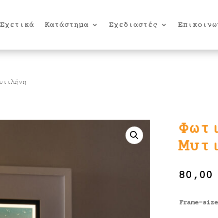
Σχετικά
Κατάστημα
Σχεδιαστές
Επικοινω
υτιλήνη
Φωτ
Μυτ
80,0
Frame-size