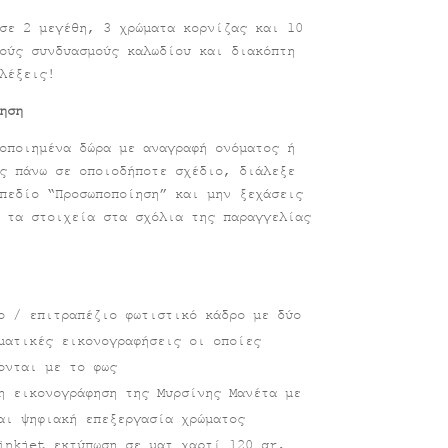
σε 2 μεγέθη, 3 χρώματα κορνίζας και 10
ούς συνδυασμούς καλωδίου και διακόπτη
αλέξεις!
ηση
οποιημένα δώρα με αναγραφή ονόματος ή
ς πάνω σε οποιοδήποτε σχέδιο, διάλεξε
πεδίο “Προσωποποίηση” και μην ξεχάσεις
 τα στοιχεία στα σχόλια της παραγγελίας
ο / επιτραπέζιο φωτιστικό κάδρο με δύο
ματικές εικονογραφήσεις οι οποίες
ονται με το φως
η εικονογράφηση της Μυρσίνης Μανέτα με
αι ψηφιακή επεξεργασία χρώματος
inkjet εκτύπωση σε ματ χαρτί 120 gr.