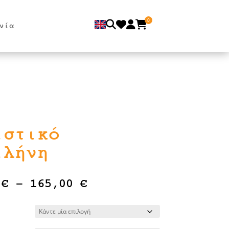
0
νία
ιστικό
ιλήνη
Price
0
€
–
165,00
€
range:
80,00 €
through