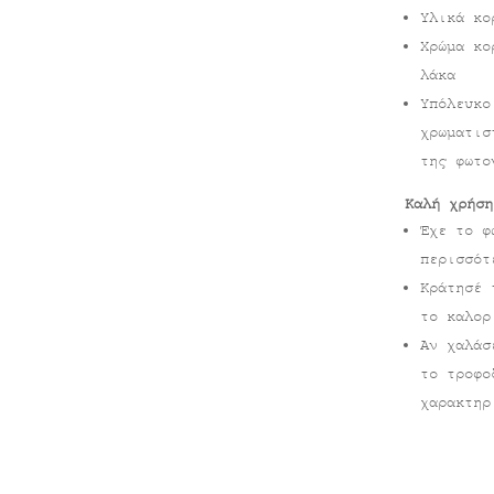
Υλικά κο
Χρώμα κο
λάκα
Υπόλευκο
χρωματισ
της φωτο
Καλή χρήση
Έχε το φ
περισσότ
Κράτησέ 
το καλορ
Αν χαλάσ
το τροφο
χαρακτηρ