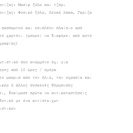
ρνίζας: Μασίφ ξύλο και τζάμι
ρνίζας: Φυσικό ξύλο, Λευκή λάκα, Γκρίζα
 πασπαρτού και επιπλέον πλαίσιο από
τό χαρτόνι (μπορεί να διαφέρει από αυτό
γραφίας)
ωτιστικό σου αναμμένο όχι για
ερες από 10 ώρες / ημέρα
το μακριά από τον ήλιο, την υγρασία και
ιφέρ ή άλλες συσκευές θέρμανσης
ει, δοκίμασε πρώτα να αντικαταστήσεις
δοτικό με ένα αντίστοιχων
ιστικών