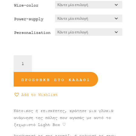
Wire-color
Power-supply
Personalization
Φωτιστικό
Ρέθυμνο
ποσότητα
ΠΡΟΣΘΉΚΗ ΣΤΟ ΚΑΛΆΘΙ
Add to Wishlist
Κάτοικος ή επισκέπτης, κράτησε μια γλυκιά
ανάμνηση της πόλης που αγαπάς με αυτό το
ξεχωριστό Light Box ♡
Ακούμπησέ το στο τραπέζι ή κρέμασέ το στον