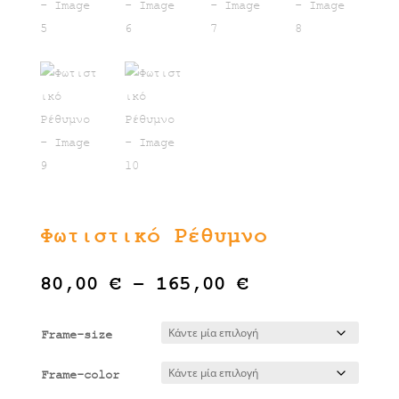
Φωτιστικό Ρέθυμνο
Price
80,00
€
–
165,00
€
range:
80,00 €
Frame-size
through
165,00 €
Frame-color