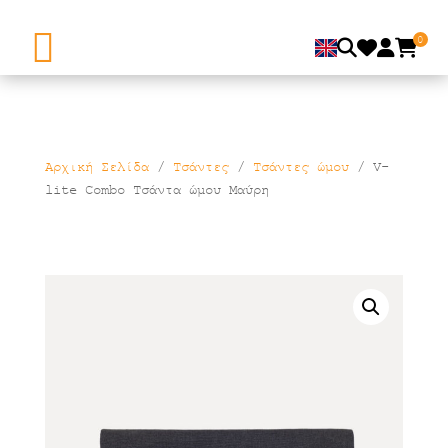
0
Αρχική Σελίδα
/
Τσάντες
/
Τσάντες ώμου
/ V-
lite Combo Τσάντα ώμου Μαύρη