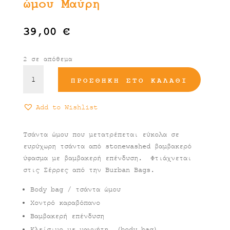
ώμου Μαύρη
39,00
€
2 σε απόθεμα
V-
ΠΡΟΣΘΉΚΗ ΣΤΟ ΚΑΛΆΘΙ
lite
Combo
Τσάντα
Add to Wishlist
ώμου
Μαύρη
Τσάντα ώμου που μετατρέπεται εύκολα σε
ποσότητα
ευρύχωρη τσάντα από stonewashed βαμβακερό
ύφασμα με βαμβακερή επένδυση. Φτιάχνεται
στις Σέρρες από την Burban Bags.
Body bag / τσάντα ώμου
Χοντρό καραβόπανο
Βαμβακερή επένδυση
Κλείσιμο με μαγνήτη (body bag)