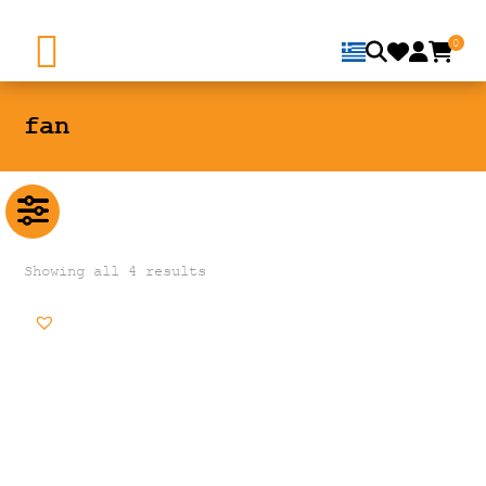
0
fan
Showing all 4 results